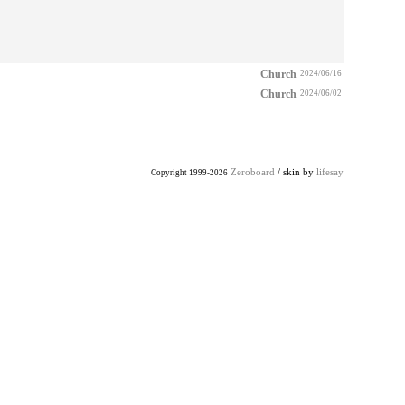
Church
2024/06/16
Church
2024/06/02
Zeroboard
/ skin by
lifesay
Copyright 1999-2026