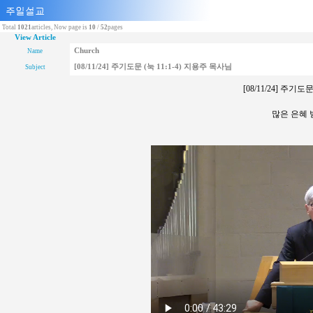
Total
1021
articles, Now page is
10
/
52
pages
View Article
Church
Name
[08/11/24] 주기도문 (눅 11:1-4) 지용주 목사님
Subject
[08/11/24] 주기도
많은 은혜