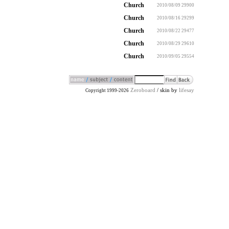
Church
2010/08/09
29900
Church
2010/08/16
29299
Church
2010/08/22
29477
Church
2010/08/29
29610
Church
2010/09/05
29554
Zeroboard
/ skin by
lifesay
Copyright 1999-2026