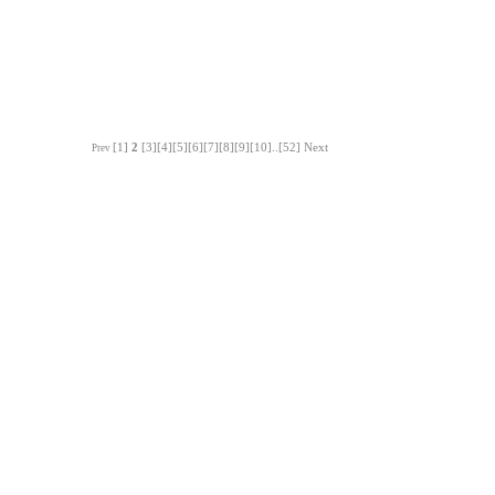
[1]
2
[3]
[4]
[5]
[6]
[7]
[8]
[9]
[10]
..
[52]
Next
Prev