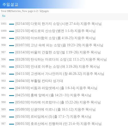
Total
1021
articles, Now page is
2
/
52
pages
No
[02/14/10] 다윗의 한가지 소망 (시편 27:4-6) 지용주 목사님
1001
[02/21/10] 베드로의 산소망 (벧전 1:1-9) 지용주 목사님
1000
[02/28/10] 아브라함의 소망 (롬 4:18-25) 지용주 목사님
999
[03/07/10] 고난 속에 피는 소망 (욥 19:23~29) 지용주 목사님
998
[03/14/10] 바울의 간절한 소망 (빌 1:19~26) 지용주 목사님
997
[03/28/10] 탄식하는 마르다의 소망 (요 11:1-27) 지용주 목사님
996
[03/21/10] 인내로 이루는 소망 (애 3:19-26) 지용주 목사님
995
[04/11/10] 고센에서 가나안까지 (창 46:28-32) 지용주 목사님
994
[04/04/10] 부활절 칸타타 성가대
993
[04/18/10] 비돔과 라암셋에서 (출 1:8-14) 지용주 목사님
992
[04/25/10] 홍해 앞에서 (출 14:21~31) 지용주 목사님
991
[05/02/10] 마라에 이르렀더니 (출 15:22-26) 지용주 목사님
990
[05/09/10] 신광야에 이르니 (출 16:1-12) 지용주 목사님
989
[05/16/10] 르비딤에서 (I) (출 17:1~7) 지용주 목사님
988
[08/01/10] 호르산에서 진행하여 (민 21:4~9) 지용주 목사님
987