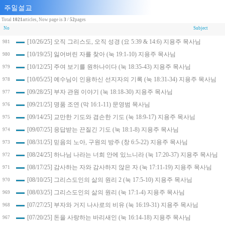
Total
1021
articles, Now page is
3
/
52
pages
No
Subject
[10/26/25] 오직 그리스도, 오직 성경 (요 5:39 & 14:6) 지용주 목사님
981
[10/19/25] 잃어버린 자를 찾아 (눅 19:1-10) 지용주 목사님
980
[10/12/25] 주여 보기를 원하나이다 (눅 18:35-43) 지용주 목사님
979
[10/05/25] 예수님이 인용하신 선지자의 기록 (눅 18:31-34) 지용주 목사님
978
[09/28/25] 부자 관원 이야기 (눅 18:18-30) 지용주 목사님
977
[09/21/25] 명품 조연 (막 16:1-11) 문영범 목사님
976
[09/14/25] 교만한 기도와 겸손한 기도 (눅 18:9-17) 지용주 목사님
975
[09/07/25] 응답받는 끈질긴 기도 (눅 18:1-8) 지용주 목사님
974
[08/31/25] 믿음의 노아, 구원의 방주 (창 6:5-22) 지용주 목사님
973
[08/24/25] 하나님 나라는 너희 안에 있느니라 (눅 17:20-37) 지용주 목사님
972
[08/17/25] 감사하는 자와 감사하지 않은 자 (눅 17:11-19) 지용주 목사님
971
[08/10/25] 그리스도인의 삶의 원리 2 (눅 17:5-10) 지용주 목사님
970
[08/03/25] 그리스도인의 삶의 원리 (눅 17:1-4) 지용주 목사님
969
[07/27/25] 부자와 거지 나사로의 비유 (눅 16:19-31) 지용주 목사님
968
[07/20/25] 돈을 사랑하는 바리새인 (눅 16:14-18) 지용주 목사님
967