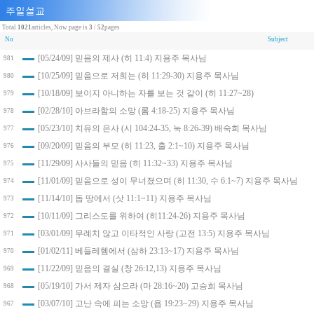
Total
1021
articles, Now page is
3
/
52
pages
No
Subject
[05/24/09] 믿음의 제사 (히 11:4) 지용주 목사님
981
[10/25/09] 믿음으로 저희는 (히 11:29-30) 지용주 목사님
980
[10/18/09] 보이지 아니하는 자를 보는 것 같이 (히 11:27~28)
979
[02/28/10] 아브라함의 소망 (롬 4:18-25) 지용주 목사님
978
[05/23/10] 치유의 은사 (시 104:24-35, 눅 8:26-39) 배숙희 목사님
977
[09/20/09] 믿음의 부모 (히 11:23, 출 2:1~10) 지용주 목사님
976
[11/29/09] 사사들의 믿음 (히 11:32~33) 지용주 목사님
975
[11/01/09] 믿음으로 성이 무너졌으며 (히 11:30, 수 6:1~7) 지용주 목사님
974
[11/14/10] 돕 땅에서 (삿 11:1~11) 지용주 목사님
973
[10/11/09] 그리스도를 위하여 (히11:24-26) 지용주 목사님
972
[03/01/09] 무례치 않고 이타적인 사랑 (고전 13:5) 지용주 목사님
971
[01/02/11] 베들레헴에서 (삼하 23:13~17) 지용주 목사님
970
[11/22/09] 믿음의 결실 (창 26:12,13) 지용주 목사님
969
[05/19/10] 가서 제자 삼으라 (마 28:16~20) 고승희 목사님
968
[03/07/10] 고난 속에 피는 소망 (욥 19:23~29) 지용주 목사님
967