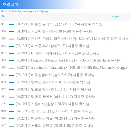
Total
1021
articles, Now page is
4
/
52
pages
No
Subject
[01/23/11] 아둘람 굴에서 (삼상 21:10~22:4) 지용주 목사님
961
[01/30/11] 시글락에서 (삼상 30:1~20) 지용주 목사님
960
[02/06/11] 헌신된 주님의 일꾼 바나바 (행 4:36~37, 11:19~26) 지용주 목사님
959
[02/13/11] 헤브론에서 (삼하2:1-7 ) 지용주 목사님
958
[02/20/11] 디베랴 바다에서 (요 21:1-7 ) 김수진 전도사님
957
[03/06/11] Forgiven, A Reason for Living (누 7:36-50) David Harris 목사님
956
[02/27/11] An attitude of Gratitude (시 100, 빌 4:4~20) Rev. Marinne Rhebergen
955
[03/13/11] 예루살렘에서 (삼하 5:6-12) 지용주 목사님
954
[03/20/11] 변화산에서 (눅 9:28~36) 지용주 목사님
953
[04/03/11] 빌립보에서 (행 16:11-15) 지용주 목사님
952
[03/27/11] 백향목 궁에서 (삼하 7:1-17) 지용주 목사님
951
[04/10/11] 기혼에서 (왕상 1:28-39) 지용주 목사님
[04/17/11] 승리의 입성 (요 12:12-19) 지용주 목사님
949
[04/22/11] 배신하는 자들 (마 26:14-17) 지용주 목사님
948
[04/24/11] 부활의 증인들 (마 28:1-10) 지용주 목사님
947