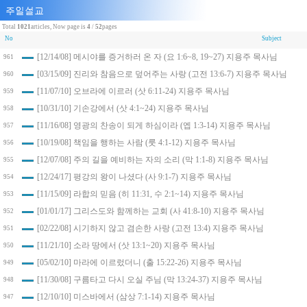
Total
1021
articles, Now page is
4
/
52
pages
No
Subject
[12/14/08] 메시야를 증거하러 온 자 (요 1:6~8, 19~27) 지용주 목사님
961
[03/15/09] 진리와 참음으로 덮어주는 사랑 (고전 13:6-7) 지용주 목사님
960
[11/07/10] 오브라에 이르러 (삿 6:11-24) 지용주 목사님
959
[10/31/10] 기손강에서 (삿 4:1~24) 지용주 목사님
958
[11/16/08] 영광의 찬송이 되게 하심이라 (엡 1:3-14) 지용주 목사님
957
[10/19/08] 책임을 행하는 사람 (룻 4:1-12) 지용주 목사님
956
[12/07/08] 주의 길을 예비하는 자의 소리 (막 1:1-8) 지용주 목사님
955
[12/24/17] 평강의 왕이 나셨다 (사 9:1-7) 지용주 목사님
954
[11/15/09] 라합의 믿음 (히 11:31, 수 2:1~14) 지용주 목사님
953
[01/01/17] 그리스도와 함께하는 교회 (사 41:8-10) 지용주 목사님
952
[02/22/08] 시기하지 않고 겸손한 사랑 (고전 13:4) 지용주 목사님
951
[11/21/10] 소라 땅에서 (삿 13:1~20) 지용주 목사님
950
[05/02/10] 마라에 이르렀더니 (출 15:22-26) 지용주 목사님
949
[11/30/08] 구름타고 다시 오실 주님 (막 13:24-37) 지용주 목사님
948
[12/10/10] 미스바에서 (삼상 7:1-14) 지용주 목사님
947