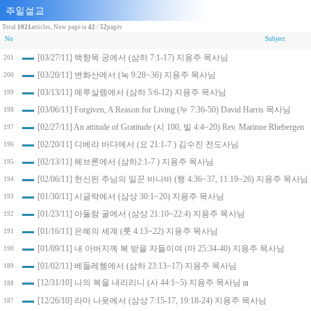
Total
1021
articles, Now page is
42
/
52
pages
No
Subject
[03/27/11] 백향목 궁에서 (삼하 7:1-17) 지용주 목사님
201
[03/20/11] 변화산에서 (눅 9:28~36) 지용주 목사님
200
[03/13/11] 예루살렘에서 (삼하 5:6-12) 지용주 목사님
199
[03/06/11] Forgiven, A Reason for Living (누 7:36-50) David Harris 목사님
198
[02/27/11] An attitude of Gratitude (시 100, 빌 4:4~20) Rev. Marinne Rhebergen
197
[02/20/11] 디베랴 바다에서 (요 21:1-7 ) 김수진 전도사님
196
[02/13/11] 헤브론에서 (삼하2:1-7 ) 지용주 목사님
195
[02/06/11] 헌신된 주님의 일꾼 바나바 (행 4:36~37, 11:19~26) 지용주 목사님
194
[01/30/11] 시글락에서 (삼상 30:1~20) 지용주 목사님
193
[01/23/11] 아둘람 굴에서 (삼상 21:10~22:4) 지용주 목사님
192
[01/16/11] 은혜의 세계 (룻 4:13~22) 지용주 목사님
191
[01/09/11] 내 아버지께 복 받을 자들이여 (마 25:34-40) 지용주 목사님
190
[01/02/11] 베들레헴에서 (삼하 23:13~17) 지용주 목사님
189
[12/31/10] 나의 복을 내리리니 (사 44:1~5) 지용주 목사님
188
[1]
[12/26/10] 라마 나욧에서 (삼상 7:15-17, 19:18-24) 지용주 목사님
187