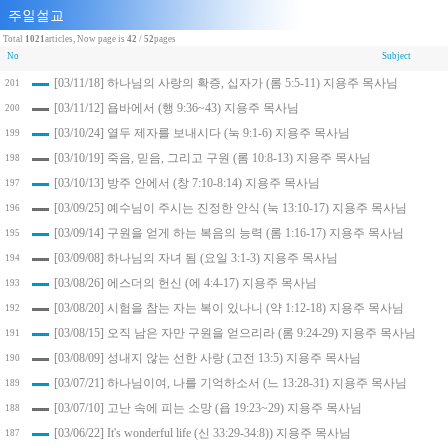
Total
1021
articles, Now page is
42
/
52
pages
No
Subject
[03/11/18] 하나님의 사랑의 확증, 십자가 (롬 5:5-11) 지용주 목사님
201
[03/11/12] 욥바에서 (행 9:36~43) 지용주 목사님
200
[03/10/24] 열두 제자를 보내시다 (눅 9:1-6) 지용주 목사님
199
[03/10/19] 죽음, 믿음, 그리고 구원 (롬 10:8-13) 지용주 목사님
198
[03/10/13] 방주 안에서 (창 7:10-8:14) 지용주 목사님
197
[03/09/25] 예수님이 주시는 진정한 안식 (눅 13:10-17) 지용주 목사님
196
[03/09/14] 구원을 얻게 하는 복음의 능력 (롬 1:16-17) 지용주 목사님
195
[03/09/08] 하나님의 자녀 됨 (요일 3:1-3) 지용주 목사님
194
[03/08/26] 에스더의 헌신 (에 4:4-17) 지용주 목사님
193
[03/08/20] 시험을 참는 자는 복이 있나니 (약 1:12-18) 지용주 목사님
192
[03/08/15] 오직 남은 자만 구원을 얻으리라 (롬 9:24-29) 지용주 목사님
191
[03/08/09] 성내지 않는 선한 사랑 (고전 13:5) 지용주 목사님
190
[03/07/21] 하나님이여, 나를 기억하소서 (느 13:28-31) 지용주 목사님
189
[03/07/10] 고난 속에 피는 소망 (욥 19:23~29) 지용주 목사님
188
[03/06/22] It's wonderful life (신 33:29-34:8)) 지용주 목사님
187