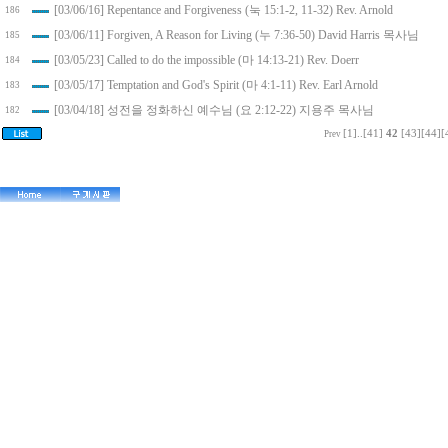
[03/06/16] Repentance and Forgiveness (눅 15:1-2, 11-32) Rev. Arnold
186
[03/06/11] Forgiven, A Reason for Living (누 7:36-50) David Harris 목사님
185
[03/05/23] Called to do the impossible (마 14:13-21) Rev. Doerr
184
[03/05/17] Temptation and God's Spirit (마 4:1-11) Rev. Earl Arnold
183
[03/04/18] 성전을 정화하신 예수님 (요 2:12-22) 지용주 목사님
182
[1]
..
[41]
42
[43]
[44]
[
Prev