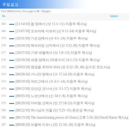
Total
1021
articles, Now page is
43
/
52
pages
No
Subject
[11/14/10] 돕 땅에서 (삿 11:1~11) 지용주 목사님
181
[11/07/10] 오브라에 이르러 (삿 6:11-24) 지용주 목사님
180
[10/31/10] 기손강에서 (삿 4:1~24) 지용주 목사님
179
[10/24/10] 에브라임 산지에서 (삿 3:12-30) 지용주 목사님
178
[10/17/10] 기럇 세벨에서 (삿 1:8~15) 지용주 목사님
177
[10/10/10] 세겜 땅에서 (여호수아 24:1-15) 지용주 목사님
176
[10/03/10] 영생을 위하여 하라 (요 6:22~29, 40) 김수진 전도사님
175
[09/26/10] 가나안 땅에서 (수 17:14-18) 지용주 목사님
174
[09/19/10] 여리고에서 (수 6:1~14) 지용주 목사님
173
[09/12/10] 요단강 건너서 (수 3:1-17) 지용주 목사님
172
[09/05/10] 느보산에서 (신 34:1~8) 지용주 목사님
171
[08/29/10] 아바림 산에서 (민 27:18-23) 지용주 목사님
170
[08/22/10] 하나님의 저울 (단 5:25~31) 윤은성 목사님
169
[08/15/10] The transforming power of Christ (고후 5:16-20) David Harris 목사님
168
[08/08/10] 브엘에 이르니 (민 21:10~20) 지용주 목사님
167