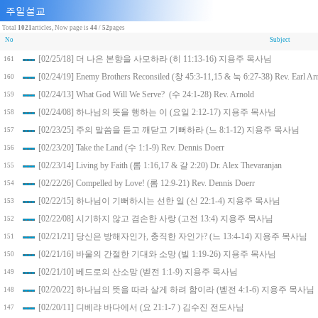
Total
1021
articles, Now page is
44
/
52
pages
No
Subject
[02/25/18] 더 나은 본향을 사모하라 (히 11:13-16) 지용주 목사님
161
[02/24/19] Enemy Brothers Reconsiled (창 45:3-11,15 & 눅 6:27-38) Rev. Earl Ar
160
[02/24/13] What God Will We Serve? (수 24:1-28) Rev. Arnold
159
[02/24/08] 하나님의 뜻을 행하는 이 (요일 2:12-17) 지용주 목사님
158
[02/23/25] 주의 말씀을 듣고 깨닫고 기뻐하라 (느 8:1-12) 지용주 목사님
157
[02/23/20] Take the Land (수 1:1-9) Rev. Dennis Doerr
156
[02/23/14] Living by Faith (롬 1:16,17 & 갈 2:20) Dr. Alex Thevaranjan
155
[02/22/26] Compelled by Love! (롬 12:9-21) Rev. Dennis Doerr
154
[02/22/15] 하나님이 기뻐하시는 선한 일 (신 22:1-4) 지용주 목사님
153
[02/22/08] 시기하지 않고 겸손한 사랑 (고전 13:4) 지용주 목사님
152
[02/21/21] 당신은 방해자인가, 충직한 자인가? (느 13:4-14) 지용주 목사님
151
[02/21/16] 바울의 간절한 기대와 소망 (빌 1:19-26) 지용주 목사님
150
[02/21/10] 베드로의 산소망 (벧전 1:1-9) 지용주 목사님
149
[02/20/22] 하나님의 뜻을 따라 살게 하려 함이라 (벧전 4:1-6) 지용주 목사님
148
[02/20/11] 디베랴 바다에서 (요 21:1-7 ) 김수진 전도사님
147