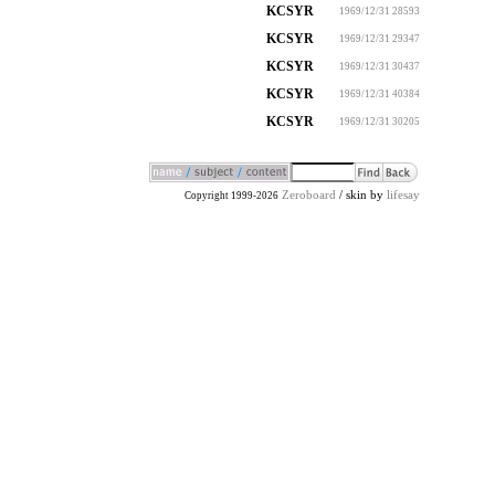
KCSYR
1969/12/31
28593
KCSYR
1969/12/31
29347
KCSYR
1969/12/31
30437
KCSYR
1969/12/31
40384
KCSYR
1969/12/31
30205
Zeroboard
/ skin by
lifesay
Copyright 1999-2026