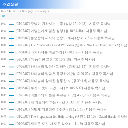
Total
1021
articles, Now page is
1
/
52
pages
No
[05/20/07] 주님이 원하시는 순종 (삼상 15:10-23) - 지용주 목사님
1021
[05/27/07] 이방인에게 임한 성령 (행 10:34-48) - 지용주 목사님
1020
[06/03/07] 불순종의 제사와 순종의 제사 (창 4:1-15) - 지용주 목사님
1019
[06/17/07] The Marks of a Good Workman (딤후 2:20-21) - David Harris 목사님
1018
[07/01/07] 나의자녀를 위로하라 (사 40:1-2) - 지용주 목사님
1017
[06/24/07] 더 풍성한 교회 (요 10:9-10) - 지용주 목사님
1016
[07/08/07] 하나님의 말씀대로 하면 (왕하 5:1-14) - 지용주 목사님
[07/15/07] 하나님의 말씀은 흥왕하여 (행 12:20-25) -지용주 목사님
1014
[07/22/07] 하나님이 함께한 형통한 자 (창 39:1-6) 지용주 목사님
1013
[08/05/07] 누가 이웃이 되겠느냐 (눅 10:25-37) 지용주 목사님
1012
[07/29/07] 여호와의 이름을 부르는 자 (창 4:25,26) 지용주 목사님
1011
[08/12/07] 왜 기도해야 하는가 (겔 35:32~38) 지용주 목사님
1010
[08/19/07] 어떻게 기도해야 하는가 (행 12:1-17) 지용주 목사님
1009
[08/26/07] The Preparation for Holy Living (벧전 1:13-16) - David Harris 목사님
1008
[09/02/07] 새로운 도전, 새로운 각오 (수 1:1-9) 지용주 목사님
1007