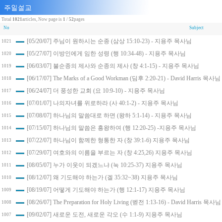
Total
1021
articles, Now page is
1
/
52
pages
No
Subject
[05/20/07] 주님이 원하시는 순종 (삼상 15:10-23) - 지용주 목사님
1021
[05/27/07] 이방인에게 임한 성령 (행 10:34-48) - 지용주 목사님
1020
[06/03/07] 불순종의 제사와 순종의 제사 (창 4:1-15) - 지용주 목사님
1019
[06/17/07] The Marks of a Good Workman (딤후 2:20-21) - David Harris 목사님
1018
[06/24/07] 더 풍성한 교회 (요 10:9-10) - 지용주 목사님
1017
[07/01/07] 나의자녀를 위로하라 (사 40:1-2) - 지용주 목사님
1016
[07/08/07] 하나님의 말씀대로 하면 (왕하 5:1-14) - 지용주 목사님
1015
[07/15/07] 하나님의 말씀은 흥왕하여 (행 12:20-25) -지용주 목사님
1014
[07/22/07] 하나님이 함께한 형통한 자 (창 39:1-6) 지용주 목사님
1013
[07/29/07] 여호와의 이름을 부르는 자 (창 4:25,26) 지용주 목사님
1012
[08/05/07] 누가 이웃이 되겠느냐 (눅 10:25-37) 지용주 목사님
1011
[08/12/07] 왜 기도해야 하는가 (겔 35:32~38) 지용주 목사님
1010
[08/19/07] 어떻게 기도해야 하는가 (행 12:1-17) 지용주 목사님
1009
[08/26/07] The Preparation for Holy Living (벧전 1:13-16) - David Harris 목사님
1008
[09/02/07] 새로운 도전, 새로운 각오 (수 1:1-9) 지용주 목사님
1007