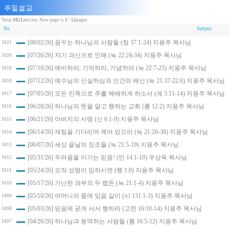
Total
1021
articles, Now page is
1
/
52
pages
No
Subject
[08/02/26] 꿈꾸는 하나님의 사람들 (창 37:1-24) 지용주 목사님
1021
[07/26/26] 자기 과신으로 인해 (눅 22:24-34) 지용주 목사님
1020
[07/19/26] 예비하라, 기억하라, 기념하라 (눅 22:7-23) 지용주 목사님
1019
[07/12/26] 예수님의 신실하심과 인간의 배신 (눅 21:37-22:6) 지용주 목사님
1018
[07/05/26] 모든 민족으로 주를 예배하게 하소서 (계 5:11-14) 지용주 목사님
1017
[06/28/26] 하나님의 뜻을 알고 행하는 교회 (롬 12:2) 지용주 목사님
1016
[06/21/26] 아버지의 사명 (신 6:1-9) 지용주 목사님
1015
[06/14/26] 재림을 기다리며 께어 있으라 (눅 21:20-38) 지용주 목사님
1014
[06/07/26] 세상 끝날의 징조들 (눅 21:5-19) 지용주 목사님
1013
[05/31/26] 두려움을 이기는 믿음! (민 14:1-10) 우상욱 목사님
1012
[05/24/26] 오직 성령이 임하시면 (행 1:8) 지용주 목사님
1011
[05/17/26] 가난한 과부의 두 렙돈 (눅 21:1-4) 지용주 목사님
1010
[05/10/26] 어머니의 품에 있음 같이 (시 131:1-3) 지용주 목사님
1009
[05/03/26] 믿음에 굳게 서서 행하라 (고전 16:10-14) 지용주 목사님
1008
[04/26/26] 하나님과 동역하는 사람들 (롬 16:5-12) 지용주 목사님
1007